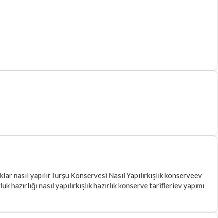
ıklar nasıl yapılır
Turşu Konservesi Nasıl Yapılır
kışlık konserve
ev
luk hazırlığı nasıl yapılır
kışlık hazırlık konserve tarifleri
ev yapımı