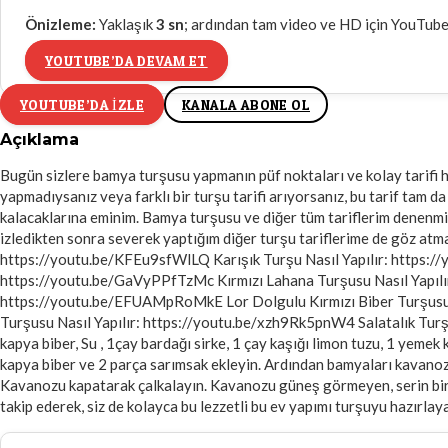
Önizleme:
Yaklaşık
3
sn
; ardından tam video ve HD için YouTube’
YOUTUBE’DA DEVAM ET
YOUTUBE’DA IZLE
KANALA ABONE OL
Açıklama
Bugün sizlere bamya turşusu yapmanın püf noktaları ve kolay tarifi ha
yapmadıysanız veya farklı bir turşu tarifi arıyorsanız, bu tarif tam
kalacaklarına eminim. Bamya turşusu ve diğer tüm tariflerim denenmiş, 
izledikten sonra severek yaptığım diğer turşu tariflerime de göz 
https://youtu.be/KFEu9sfWlLQ Karışık Turşu Nasıl Yapılır: https:/
https://youtu.be/GaVyPPfTzMc Kırmızı Lahana Turşusu Nasıl Yapılır
https://youtu.be/EFUAMpRoMkE Lor Dolgulu Kırmızı Biber Turşusu N
Turşusu Nasıl Yapılır: https://youtu.be/xzh9Rk5pnW4 Salatalık Turş
kapya biber, Su , 1çay bardağı sirke, 1 çay kaşığı limon tuzu, 1 yemek 
kapya biber ve 2 parça sarımsak ekleyin. Ardından bamyaları kavanoza sı
Kavanozu kapatarak çalkalayın. Kavanozu güneş görmeyen, serin bir y
takip ederek, siz de kolayca bu lezzetli bu ev yapımı turşuyu hazırla