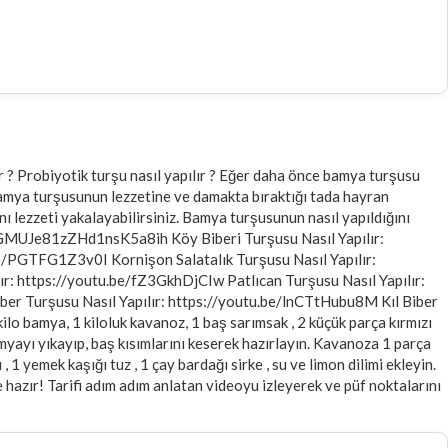
r ? Probiyotik turşu nasıl yapılır ? Eğer daha önce bamya turşusu
 bamya turşusunun lezzetine ve damakta bıraktığı tada hayran
nı lezzeti yakalayabilirsiniz. Bamya turşusunun nasıl yapıldığını
SJGMUJe81zZHd1nsK5a8ih Köy Biberi Turşusu Nasıl Yapılır:
e/PGTFG1Z3v0I Kornişon Salatalık Turşusu Nasıl Yapılır:
r: https://youtu.be/fZ3GkhDjCIw Patlıcan Turşusu Nasıl Yapılır:
er Turşusu Nasıl Yapılır: https://youtu.be/lnCTtHubu8M Kıl Biber
bamya, 1 kiloluk kavanoz, 1 baş sarımsak , 2 küçük parça kırmızı
bamyayı yıkayıp, baş kısımlarını keserek hazırlayın. Kavanoza 1 parça
1 yemek kaşığı tuz , 1 çay bardağı sirke , su ve limon dilimi ekleyin.
zır! Tarifi adım adım anlatan videoyu izleyerek ve püf noktalarını