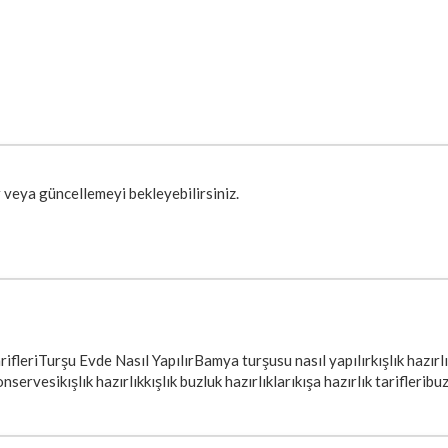
 veya güncellemeyi bekleyebilirsiniz.
rifleri
Turşu Evde Nasıl Yapılır
Bamya turşusu nasıl yapılır
kışlık hazırl
onservesi
kışlık hazırlık
kışlık buzluk hazırlıkları
kışa hazırlık tarifleri
buz