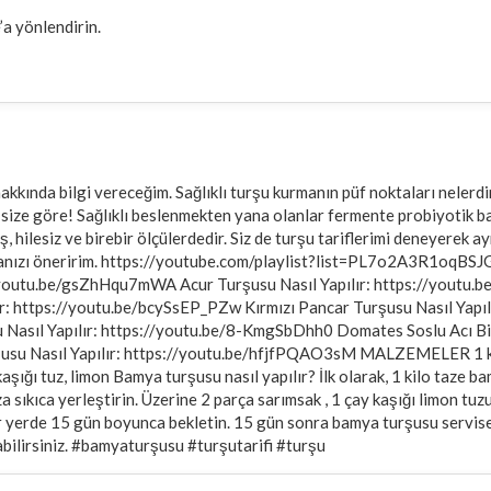
a yönlendirin.
kkında bilgi vereceğim. Sağlıklı turşu kurmanın püf noktaları nelerdi
 da size göre! Sağlıklı beslenmekten yana olanlar fermente probiyotik
hilesiz ve birebir ölçülerdedir. Siz de turşu tariflerimi deneyerek ay
atmanızı öneririm. https://youtube.com/playlist?list=PL7o2A3R1oqB
/youtu.be/gsZhHqu7mWA Acur Turşusu Nasıl Yapılır: https://youtu.b
: https://youtu.be/bcySsEP_PZw Kırmızı Pancar Turşusu Nasıl Yapılı
asıl Yapılır: https://youtu.be/8-KmgSbDhh0 Domates Soslu Acı Bib
usu Nasıl Yapılır: https://youtu.be/hfjfPQAO3sM MALZEMELER 1 kilo 
kaşığı tuz, limon Bamya turşusu nasıl yapılır? İlk olarak, 1 kilo taze 
kıca yerleştirin. Üzerine 2 parça sarımsak , 1 çay kaşığı limon tuzu , 
erde 15 gün boyunca bekletin. 15 gün sonra bamya turşusu servise ha
yabilirsiniz. #bamyaturşusu #turşutarifi #turşu