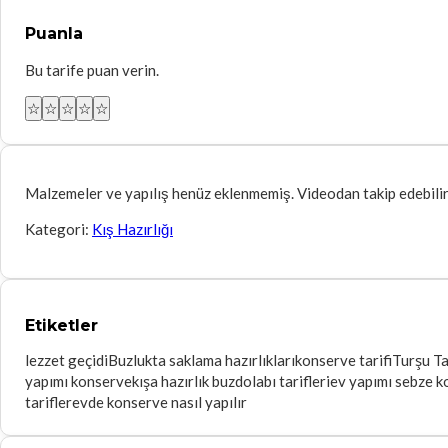
Puanla
Bu tarife puan verin.
☆
☆
☆
☆
☆
Malzemeler ve yapılış henüz eklenmemiş. Videodan takip edebilir
Kategori:
Kış Hazırlığı
Etiketler
lezzet geçidi
Buzlukta saklama hazırlıkları
konserve tarifi
Turşu Ta
yapımı konserve
kışa hazırlık buzdolabı tarifleri
ev yapımı sebze k
tarifler
evde konserve nasıl yapılır