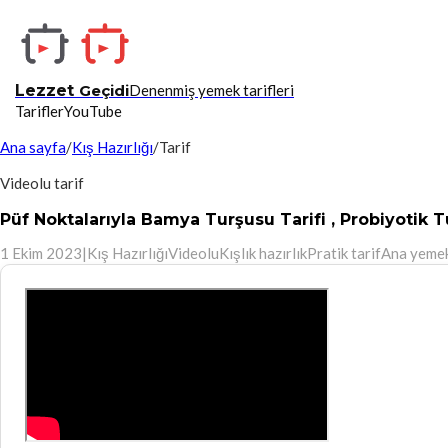
Lezzet
Geçidi
Denenmiş yemek tarifleri
Tarifler
YouTube
Ana sayfa
/
Kış Hazırlığı
/
Tarif
Videolu tarif
Püf Noktalarıyla Bamya Turşusu Tarifi , Probiyotik Tu
1 Ekim 2023
|
Kış Hazırlığı
Videolu
Kışlık hazırlık
Pratik tarif
Ana yeme