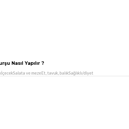
rşu Nasıl Yapılır ?
k
İçecek
Salata ve meze
Et, tavuk, balık
Sağlıklı/diyet