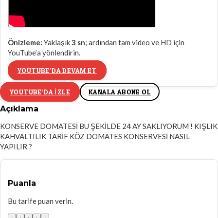
Önizleme:
Yaklaşık
3
sn
; ardından tam video ve HD için
YouTube’a yönlendirin.
YOUTUBE’DA DEVAM ET
YOUTUBE’DA IZLE
KANALA ABONE OL
Açıklama
KONSERVE DOMATESİ BU ŞEKİLDE 24 AY SAKLIYORUM ! KIŞLIK
KAHVALTILIK TARİF KÖZ DOMATES KONSERVESİ NASIL
YAPILIR ?
Puanla
Bu tarife puan verin.