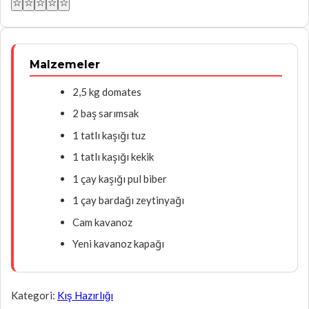
☆
☆
☆
☆
☆
Malzemeler
2,5 kg domates
2 baş sarımsak
1 tatlı kaşığı tuz
1 tatlı kaşığı kekik
1 çay kaşığı pul biber
1 çay bardağı zeytinyağı
Cam kavanoz
Yeni kavanoz kapağı
Kategori:
Kış Hazırlığı