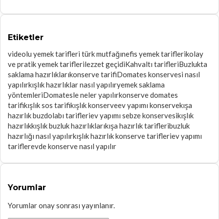
Etiketler
videolu yemek tarifleri türk mutfağı
nefis yemek tarifleri
kolay
ve pratik yemek tarifleri
lezzet geçidi
Kahvaltı tarifleri
Buzlukta
saklama hazırlıkları
konserve tarifi
Domates konservesi nasıl
yapılır
kışlık hazırlıklar nasıl yapılır
yemek saklama
yöntemleri
Domatesle neler yapılır
konserve domates
tarifi
kışlık sos tarifi
kışlık konserve
ev yapımı konserve
kışa
hazırlık buzdolabı tarifleri
ev yapımı sebze konservesi
kışlık
hazırlık
kışlık buzluk hazırlıkları
kışa hazırlık tarifleri
buzluk
hazırlığı nasıl yapılır
kışlık hazırlık konserve tarifleri
ev yapımı
tarifler
evde konserve nasıl yapılır
Yorumlar
Yorumlar onay sonrası yayınlanır.