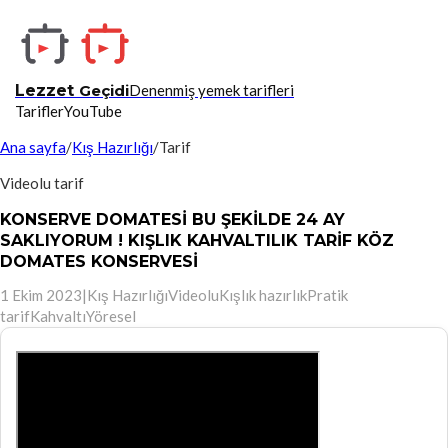
Lezzet
Geçidi
Denenmiş yemek tarifleri
Tarifler
YouTube
Ana sayfa
/
Kış Hazırlığı
/
Tarif
Videolu tarif
KONSERVE DOMATESİ BU ŞEKİLDE 24 AY
SAKLIYORUM ! KIŞLIK KAHVALTILIK TARİF KÖZ
DOMATES KONSERVESİ
1 Ekim 2023
|
Kış Hazırlığı
Videolu
Kışlık hazırlık
Pratik
tarif
Kahvaltı
Yöresel