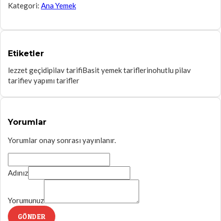
Kategori:
Ana Yemek
Etiketler
lezzet geçidi
pilav tarifi
Basit yemek tarifleri
nohutlu pilav
tarifi
ev yapımı tarifler
Yorumlar
Yorumlar onay sonrası yayınlanır.
Adınız
Yorumunuz
GÖNDER