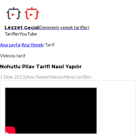
Lezzet
Geçidi
Denenmiş yemek tarifleri
Tarifler
YouTube
Ana sayfa
/
Ana Yemek
/
Tarif
Videolu tarif
Nohutlu Pilav Tarifi Nasıl Yapılır
1 Ekim 2023
|
Ana Yemek
Videolu
Menü tarifleri