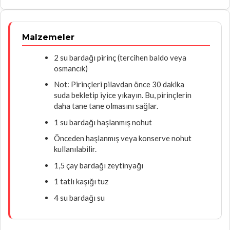
Malzemeler
2 su bardağı pirinç (tercihen baldo veya
osmancık)
Not: Pirinçleri pilavdan önce 30 dakika
suda bekletip iyice yıkayın. Bu, pirinçlerin
daha tane tane olmasını sağlar.
1 su bardağı haşlanmış nohut
Önceden haşlanmış veya konserve nohut
kullanılabilir.
1,5 çay bardağı zeytinyağı
1 tatlı kaşığı tuz
4 su bardağı su