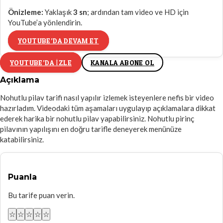
Önizleme:
Yaklaşık
3
sn
; ardından tam video ve HD için
YouTube’a yönlendirin.
YOUTUBE’DA DEVAM ET
YOUTUBE’DA IZLE
KANALA ABONE OL
Açıklama
Nohutlu pilav tarifi nasıl yapılır izlemek isteyenlere nefis bir video
hazırladım. Videodaki tüm aşamaları uygulayıp açıklamalara dikkat
ederek harika bir nohutlu pilav yapabilirsiniz. Nohutlu pirinç
pilavının yapılışını en doğru tarifle deneyerek menünüze
katabilirsiniz.
Puanla
Bu tarife puan verin.
☆
☆
☆
☆
☆