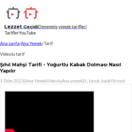
Lezzet
Geçidi
Denenmiş yemek tarifleri
Tarifler
YouTube
Ana sayfa
/
Ana Yemek
/
Tarif
Videolu tarif
Şıhıl Mahşi Tarifi - Yoğurtlu Kabak Dolması Nasıl
Yapılır
1 Ekim 2023
|
Ana Yemek
Videolu
Ana yemek
Et, tavuk, balık
Yöresel