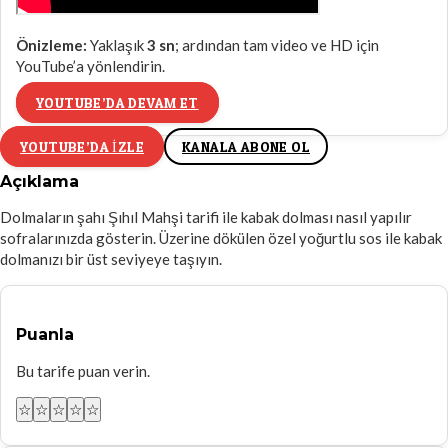
Önizleme:
Yaklaşık
3
sn
; ardından tam video ve HD için
YouTube’a yönlendirin.
YOUTUBE’DA DEVAM ET
YOUTUBE’DA IZLE
KANALA ABONE OL
Açıklama
Dolmaların şahı Şıhıl Mahşi tarifi ile kabak dolması nasıl yapılır
sofralarınızda gösterin. Üzerine dökülen özel yoğurtlu sos ile kabak
dolmanızı bir üst seviyeye taşıyın.
Puanla
Bu tarife puan verin.
☆
☆
☆
☆
☆