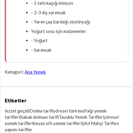
- 1 tatlı kaşığı kimyon
- 2-3 diş sarımsak
- Yarım çay bardağı zeytinyağı
Yoğurt sosu için malzemeler:
- Yoğurt
- Sarımsak
Kategori:
Ana Yemek
Etiketler
lezzet geçidi
Dolma tarifi
yöresel türk mutfağı yemek
tarifleri
Kabak dolması tarifi
Tavuklu Yemek Tarifleri
yöresel
yemek tarifleri
beyaz etli yemek tarifleri
Şıhıl Mahşi Tarifi
ev
yapımı tarifler