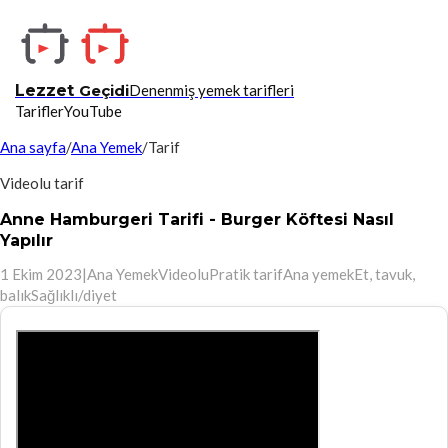
Lezzet
Geçidi
Denenmiş yemek tarifleri
Tarifler
YouTube
Ana sayfa
/
Ana Yemek
/
Tarif
Videolu tarif
Anne Hamburgeri Tarifi - Burger Köftesi Nasıl
Yapılır
1 Ekim 2023
|
Ana Yemek
Videolu
Pratik tarif
Ana yemek
Et, tavuk,
balık
Sağlıklı/diyet