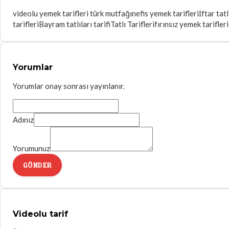
videolu yemek tarifleri türk mutfağı
nefis yemek tarifleri
İftar tatl
tarifleri
Bayram tatlıları tarifi
Tatlı Tarifleri
fırınsız yemek tarifleri
Yorumlar
Yorumlar onay sonrası yayınlanır.
Adınız
Yorumunuz
GÖNDER
Videolu tarif