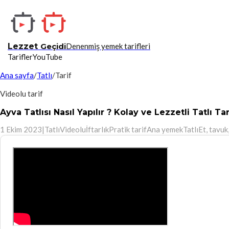
Lezzet
Geçidi
Denenmiş yemek tarifleri
Tarifler
YouTube
Ana sayfa
/
Tatlı
/
Tarif
Videolu tarif
Ayva Tatlısı Nasıl Yapılır ? Kolay ve Lezzetli Tatlı Tar
1 Ekim 2023
|
Tatlı
Videolu
İftarlık
Pratik tarif
Ana yemek
Tatlı
Et, tavuk,