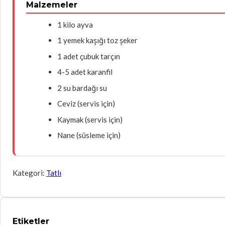
Malzemeler
1 kilo ayva
1 yemek kaşığı toz şeker
1 adet çubuk tarçın
4-5 adet karanfil
2 su bardağı su
Ceviz (servis için)
Kaymak (servis için)
Nane (süsleme için)
Kategori:
Tatlı
Etiketler