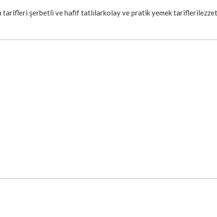
ı tarifleri şerbetli ve hafif tatlılar
kolay ve pratik yemek tarifleri
lezzet