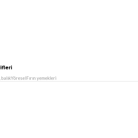
ifleri
 balık
Yöresel
Fırın yemekleri