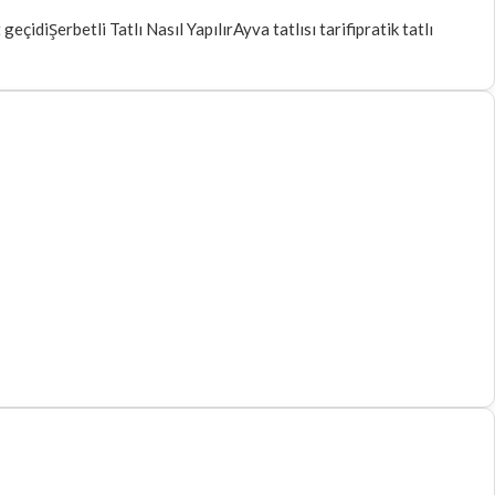
 geçidi
Şerbetli Tatlı Nasıl Yapılır
Ayva tatlısı tarifi
pratik tatlı