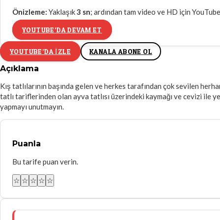
Önizleme:
Yaklaşık
3
sn
; ardından tam video ve HD için YouTube’
YOUTUBE’DA DEVAM ET
YOUTUBE’DA IZLE
KANALA ABONE OL
Açıklama
Kış tatlılarının başında gelen ve herkes tarafından çok sevilen herha
tatlı tariflerinden olan ayva tatlısı üzerindeki kaymağı ve cevizi ile 
yapmayı unutmayın.
Puanla
Bu tarife puan verin.
☆
☆
☆
☆
☆